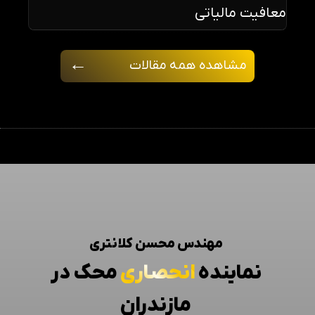
معافیت مالیاتی
←
مشاهده همه مقالات
مهندس محسن کلانتری
نماینده
انحصاری
محک در
مازندران