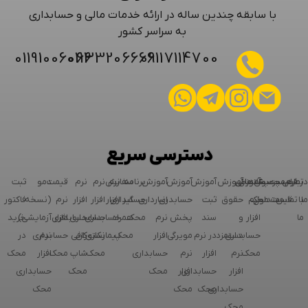
با سابقه چندین ساله در ارائه خدمات مالی و حسابداری
به سراسر کشور
01191006066
01133206666
09117114700
دسترسی سریع
درباره
فرم
تماس
لیست
محصولات
پرسش‌های
پشتیبانی
آموزش
آموزش
آموزش
آموزش
آموزش
برنامه
نرم
سفارش
نرم
نرم
قیمت
دمو
ثبت
ما
با
تماس
قیمت
متداول
محک
نرم
حقوق
ثبت
حسابدری
انبارداری
گیر
حسابداری
افزار
افزار
افزار
نرم
(نسخه
فاکتور
ما
افزار
و
سند
پخش
نرم
محک
همراه
حسابداری
حسابداری
افزار
حسابداری
آزمایشی)
خرید
حسابداری
دستمزد
در نرم
مویرگی
افزار
محک
پیمانکاری
رستوران
کافی
نرم
حسابداری
در
محک
نرم
افزار
نرم
حسابداری
محک
شاپ
محک
افزار
محک
افزار
حسابداری
افزار
محک
محک
حسابداری
حسابداری
محک
محک
محک
محک