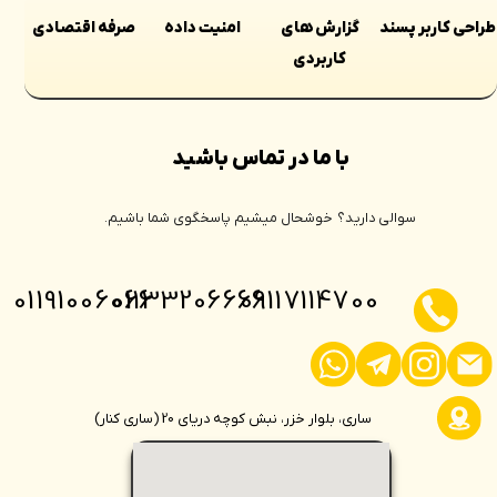
طراحی کاربر پسند
گزارش های
امنیت داده
صرفه اقتصادی
کاربردی
با ما در تماس باشید
سوالی دارید؟ خوشحال میشیم پاسخگوی شما باشیم.
01191006066
01133206666
09117114700
ساری، بلوار خزر، نبش کوچه دریای 20 (ساری کنار)