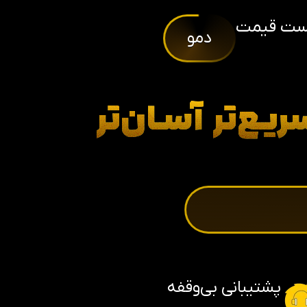
ست قیمت
دمو
ریـع‌تر
آسـان‌تر
پشتیبانی بی‌وقفه