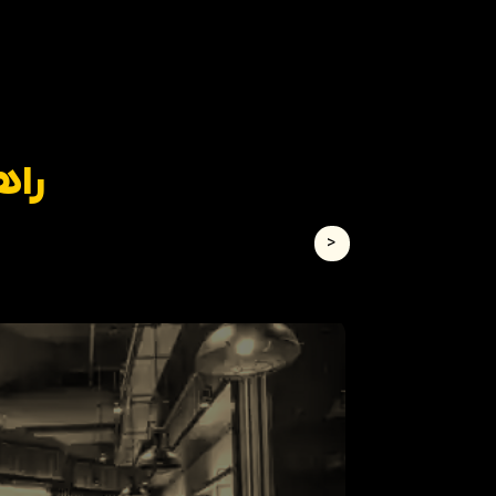
راه
<