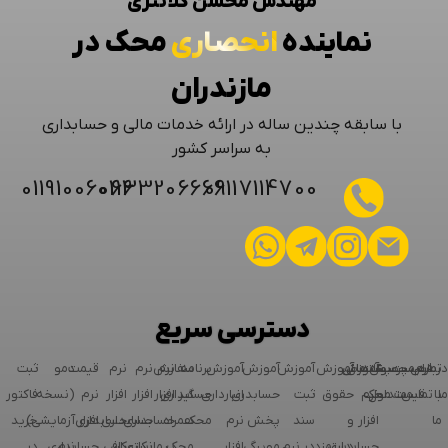
مهندس محسن کلانتری
نماینده
انحصاری
محک در
مازندران
با سابقه چندین ساله در ارائه خدمات مالی و حسابداری
به سراسر کشور
01191006066
01133206666
09117114700
دسترسی سریع
درباره
فرم
تماس
لیست
محصولات
پرسش‌های
پشتیبانی
آموزش
آموزش
آموزش
آموزش
آموزش
برنامه
نرم
سفارش
نرم
نرم
قیمت
دمو
ثبت
ما
با
تماس
قیمت
متداول
محک
نرم
حقوق
ثبت
حسابدری
انبارداری
گیر
حسابداری
افزار
افزار
افزار
نرم
(نسخه
فاکتور
ما
افزار
و
سند
پخش
نرم
محک
همراه
حسابداری
حسابداری
افزار
حسابداری
آزمایشی)
خرید
حسابداری
دستمزد
در نرم
مویرگی
افزار
محک
پیمانکاری
رستوران
کافی
نرم
حسابداری
در