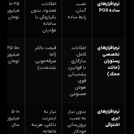
نرم‌افزارهای
نصب
امکانات
۱۰-۲۵
ساده POS
آسان،
محدود، بدون
میلیون
رابط ساده
یکپارچگی با
تومان
سامانه
مؤدیان
نرم‌افزارهای
امکانات
قیمت بالاتر
۲۵-۵۰
تخصصی
کامل،
(اما
میلیون
رستوران
سازگاری
صرفه‌جویی
تومان
(مانند
با قوانین،
بلندمدت)
محک)
پشتیبانی
قوی،
هوش
مصنوعی
نرم‌افزارهای
بدون نیاز
نیاز به
۵-۱۰
ابری
به نصب،
اینترنت
میلیون/
اشتراکی
بروزرسانی
دائمی، هزینه
سال
خودکار
ماهانه،