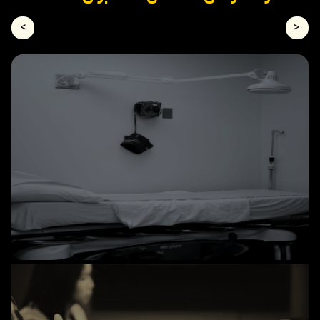
>
<
مطب پزشک