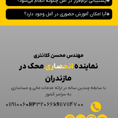
پشتیبانی نرم‌افزار در آمل چگونه انجام می‌شود؟
آیا امکان آموزش حضوری در آمل وجود دارد؟
مهندس محسن کلانتری
نماینده
انحصاری
محک در
مازندران
با سابقه چندین ساله در ارائه خدمات مالی و حسابداری
به سراسر کشور
01191006066
01133206666
09117114700