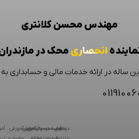
مهندس محسن کلانتری
ماینده
انحصاری
محک در مازندران
ین ساله در ارائه خدمات مالی و حسابداری به
0119100
درباره
فرم
تماس
لیست
محصولات
پرسش‌های
پشتیبانی
آموزش
آموزش
آم
ما
با
تماس
قیمت
متداول
محک
نرم
حقوق و
ثب