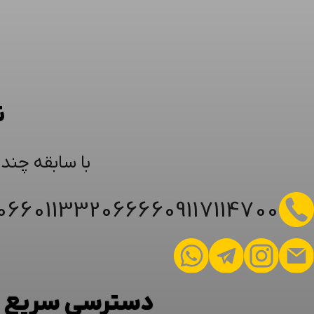
ن
با سابقه چند
6066
01133206666
09117114700
دسترسی سریع