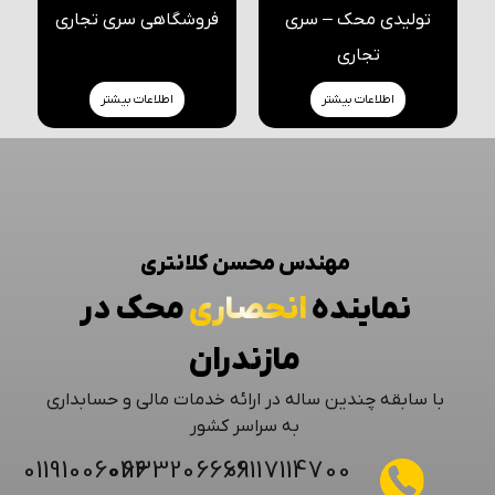
تولیدی محک – سری
فروشگاهی سری تجاری
تجاری
اطلاعات بیشتر
اطلاعات بیشتر
مهندس محسن کلانتری
نماینده
انحصاری
محک در
مازندران
با سابقه چندین ساله در ارائه خدمات مالی و حسابداری
به سراسر کشور
01191006066
01133206666
09117114700