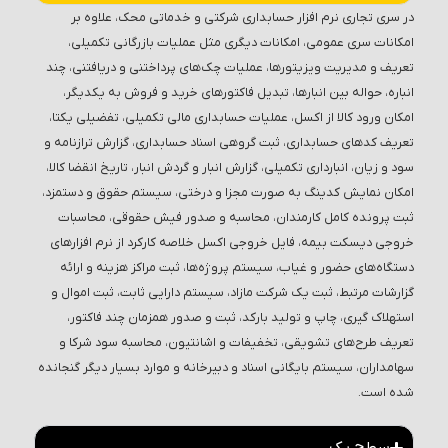
در سری تجاری نرم افزار حسابداری شرکتی و خدماتی محک، علاوه بر
امکانات سری عمومی، امکانات دیگری مثل عملیات بازرگانی تکمیلی،
تعریف و مدیریت ویزیتورها، عملیات چک‌های پرداختنی و دریافتنی، چند
انباره، حواله بین انبارها، تبدیل فاکتورهای خرید و فروش به یکدیگر،
امکان ورود کالا از اکسل، عملیات حسابداری مالی تکمیلی، تفضیلی یکتا،
تعریف کدهای حسابداری، ثبت گروهی اسناد حسابداری، گزارش ترازنامه و
سود و زیان، انبارداری تکمیلی، گزارش انبار و گردش انبار، تاریخ انقضا کالا،
امکان نمایش کدینگ به صورت مجزا و درختی، سیستم حقوق و دستمزد،
ثبت پرونده کامل کارمندان، محاسبه و صدور فیش حقوقی، محاسبات
خروجی دیسکت بیمه، فایل خروجی اکسل خلاصه کارکرد از نرم افزارهای
دستگاه‌های حضور و غیاب، سیستم پروژه‌ها، ثبت مراکز هزینه و ارائه
گزارشات مرتبط، ثبت یک شرکت مازاد، سیستم دارایی ثابت، ثبت اموال و
استهلاک گیری، چاپ و تولید بارکد، ثبت و صدور همزمان چند فاکتور،
تعریف طرح‌های تشویقی، تخفیفات و اشانتیون، محاسبه سود شرکا و
سهامداران، سیستم بایگانی اسناد و دبیرخانه و موارد بسیار دیگر گنجانده
شده است.