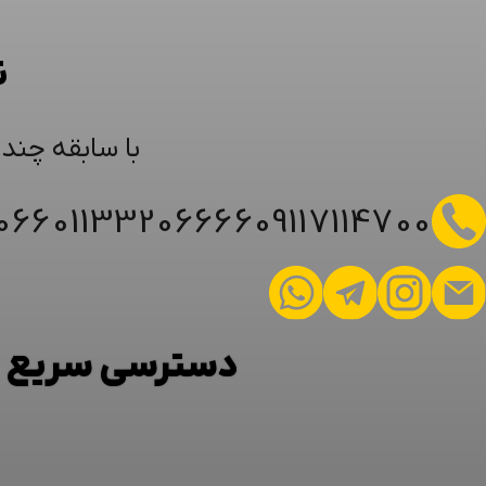
ن
با سابقه چند
6066
01133206666
09117114700
دسترسی سریع