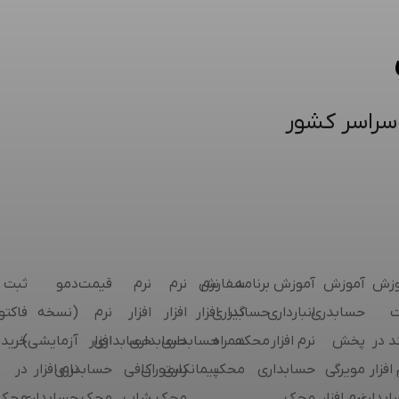
 سراسر کشور
وزش
آموزش
آموزش
برنامه
نرم
سفارش
نرم
نرم
قیمت
دمو
ثبت
ت
حسابدری
انبارداری
گیر
حسابداری
افزار
افزار
افزار
نرم
(نسخه
فاکتو
 در
پخش
نرم افزار
محک
همراه
حسابداری
حسابداری
حسابداری
افزار
آزمایشی)
خرید
افزار
مویرگی
حسابداری
محک
پیمانکاری
رستوران
کافی
حسابداری
نرم افزار
در
بداری
نرم افزار
محک
محک
شاپ
محک
حسابداری
محک