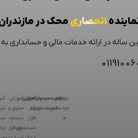
ماینده
انحصاری
محک در مازندران
ین ساله در ارائه خدمات مالی و حسابداری به
0119100
درباره
فرم
تماس
لیست
محصولات
پرسش‌های
پشتیبانی
آموزش
آموزش
آم
ما
با
تماس
قیمت
متداول
محک
نرم
حقوق و
ثب
ما
افزار
دستمزد
سند
حسابداری
نرم افزار
نرم 
محک
حسابداری
حسا